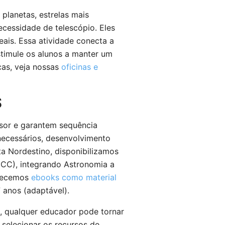
 planetas, estrelas mais
necessidade de telescópio. Eles
eais. Essa atividade conecta a
Estimule os alunos a manter um
cas, veja nossas
oficinas e
S
sor e garantem sequência
 necessários, desenvolvimento
a Nordestino, disponibilizamos
CC), integrando Astronomia a
erecemos
ebooks como material
 anos (adaptável).
a, qualquer educador pode tornar
é selecionar os recursos de