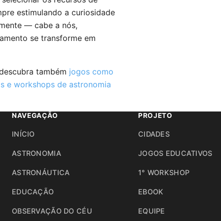
mpre estimulando a curiosidade
lmente — cabe a nós,
tamento se transforme em
descubra também
jogos como
as e workshops de astronomia
NAVEGAÇÃO
PROJETO
INÍCIO
CIDADES
ASTRONOMIA
JOGOS EDUCATIVOS
ASTRONÁUTICA
1° WORKSHOP
EDUCAÇÃO
EBOOK
OBSERVAÇÃO DO CÉU
EQUIPE