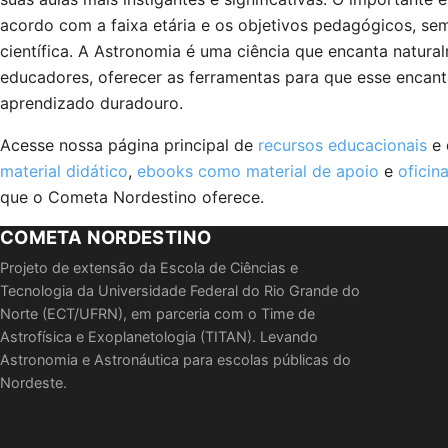
acordo com a faixa etária e os objetivos pedagógicos, se
científica. A Astronomia é uma ciência que encanta natura
educadores, oferecer as ferramentas para que esse encan
aprendizado duradouro.
Acesse nossa página principal de
recursos educacionais
e 
material didático
,
ebooks como material de apoio
e
oficin
que o Cometa Nordestino oferece.
COMETA NORDESTINO
Projeto de extensão da Escola de Ciências e
Tecnologia da Universidade Federal do Rio Grande do
Norte (ECT/UFRN), em parceria com o Time de
Astrofísica e Exoplanetologia (TITAN). Levando
Astronomia e Astronáutica para escolas públicas do
Nordeste.