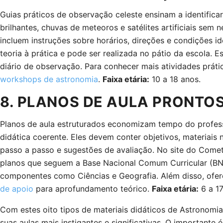
Guias práticos de observação celeste ensinam a identificar
brilhantes, chuvas de meteoros e satélites artificiais sem 
incluem instruções sobre horários, direções e condições id
teoria à prática e pode ser realizada no pátio da escola. 
diário de observação. Para conhecer mais atividades práti
workshops de astronomia
.
Faixa etária:
10 a 18 anos.
8. PLANOS DE AULA PRONTO
Planos de aula estruturados economizam tempo do profes
didática coerente. Eles devem conter objetivos, materiais
passo a passo e sugestões de avaliação. No site do Comet
planos que seguem a Base Nacional Comum Curricular (BN
componentes como Ciências e Geografia. Além disso, of
de apoio
para aprofundamento teórico.
Faixa etária:
6 a 17
Com estes oito tipos de materiais didáticos de Astronomi
suas aulas mais instigantes e significativas. O importante 