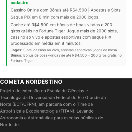
cadastro
Cassino Online com Bônus até R$4.500 | Apostas e Slots
Saque PIX em 8 min com mais de 2000 jogos
Ganhe até R$4.500 em bônus de boas-vindas e 200
giros grátis no Fortune Tiger. Jogue mais de 2000 slots,
cassino ao vivo e apostas esportivas com saque PIX
processado em média em 8 minutos.
Jogos:
Slots, cassino ao vivo, apostas esportivas, jogos de mesa ·
Bônus:
Bônus de boas-vindas de até R$4.500 + 200 giros grátis no
Fortune Tiger
COMETA NORDESTINO
Projeto de extensão da Escola de Ciências e
Tecnologia da Universidade Federal do Rio Grande do
Norte (ECT/UFRN), em parceria com o Time de
Astrofísica e Exoplanetologia (TITAN). Levando
Astronomia e Astronáutica para escolas públicas do
Nordeste.